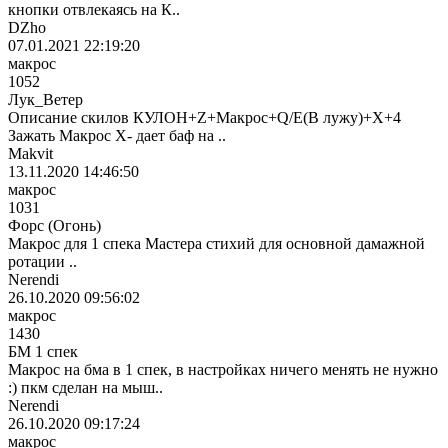
кнопки отвлекаясь на К..
DZho
07.01.2021 22:19:20
макрос
1052
Лук_Ветер
Описание скилов КУЛОН+Z+Макрос+Q/E(В лужу)+X+4
Зажать Макрос X- дает баф на ..
Makvit
13.11.2020 14:46:50
макрос
1031
Форс (Огонь)
Макрос для 1 спека Мастера стихий для основной дамажной
ротации ..
Nerendi
26.10.2020 09:56:02
макрос
1430
БМ 1 спек
Макрос на бма в 1 спек, в настройках ничего менять не нужно
:) пкм сделан на мыш..
Nerendi
26.10.2020 09:17:24
макрос