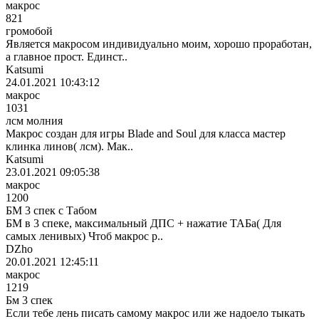
макрос
821
громобой
Является макросом индивидуально моим, хорошо проработан,
а главное прост. Единст..
Katsumi
24.01.2021 10:43:12
макрос
1031
лсм молния
Макрос создан для игры Blade and Soul для класса мастер
клинка линов( лсм). Мак..
Katsumi
23.01.2021 09:05:38
макрос
1200
БМ 3 спек с Табом
БМ в 3 спеке, максимальный ДПС + нажатие ТАБа( Для
самых ленивых) Чтоб макрос р..
DZho
20.01.2021 12:45:11
макрос
1219
Бм 3 спек
Если тебе лень писать самому макрос или же надоело тыкать