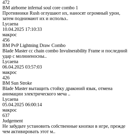
472
BM airborne infernal soul core combo 1
Противники Rush оглушают их, наносят огромный урон,
затем поднимают их и использ..
Lycaena
10.04.2025 17:10:33
макрос
456
BM PvP Lightning Draw Combo
Blade Master cc chain combo Invulnerability Frame и последний
удар с молниеносны..
Lycaena
06.04.2025 03:57:03
макрос
426
BM Sun Stroke
Blade Master вытащить стойку драконий язык, отмена
анимации электрического меча ..
Lycaena
05.04.2025 06:00:14
макрос
637
Judgement
Не забудьте установить собственные кнопки в игре, прежде
чем активировать этот м..