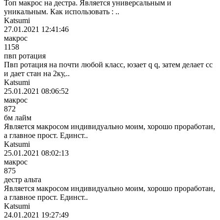
Топ макрос на дестра. Является универсальным и
уникальным. Как использовать : ..
Katsumi
27.01.2021 12:41:46
макрос
1158
пвп ротация
Пвп ротация на почти любой класс, юзает q q, затем делает сс
и дает стан на 2ку,..
Katsumi
25.01.2021 08:06:52
макрос
872
бм лайм
Является макросом индивидуально моим, хорошо проработан,
а главное прост. Единст..
Katsumi
25.01.2021 08:02:13
макрос
875
дестр альта
Является макросом индивидуально моим, хорошо проработан,
а главное прост. Единст..
Katsumi
24.01.2021 19:27:49