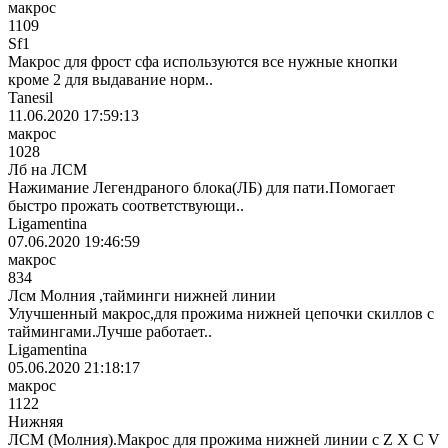
макрос
1109
Sf1
Макрос для фрост сфа используются все нужные кнопки
кроме 2 для выдавание норм..
Tanesil
11.06.2020 17:59:13
макрос
1028
Лб на ЛСМ
Нажимание Легендраного блока(ЛБ) для пати.Помогает
быстро прожать соответствующи..
Ligamentina
07.06.2020 19:46:59
макрос
834
Лсм Молния ,тайминги нижней линии
Улучшенный макрос,для прожима нижней цепочки скиллов с
таймингами.Лучше работает..
Ligamentina
05.06.2020 21:18:17
макрос
1122
Нижняя
ЛСМ (Молния).Макрос для прожима нижней линии с Z X C V