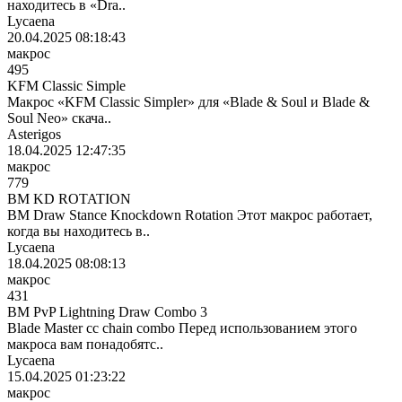
находитесь в «Dra..
Lycaena
20.04.2025 08:18:43
макрос
495
KFM Classic Simple
Макрос «KFM Classic Simpler» для «Blade & Soul и Blade &
Soul Neo» скача..
Asterigos
18.04.2025 12:47:35
макрос
779
BM KD ROTATION
BM Draw Stance Knockdown Rotation Этот макрос работает,
когда вы находитесь в..
Lycaena
18.04.2025 08:08:13
макрос
431
BM PvP Lightning Draw Combo 3
Blade Master cc chain combo Перед использованием этого
макроса вам понадобятс..
Lycaena
15.04.2025 01:23:22
макрос