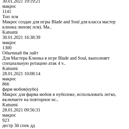
30.01.2021 19:19:21
макрос
1141
Топ лсм
Макрос создан для игры Blade and Soul для класса мастер
клинка линов( лсм). Ма..
Katsumi
30.01.2021 16:38:39
макрос
1300
Обычный бм лайт
Для Мастера Клинка в игре Blade and Soul, выполняет
специальную ротацию атак 4 v..
Katsumi
28.01.2021 10:08:14
макрос
866
фарм мобов(нубо)
Макрос для фарма мобов в нуболоке, использовать легко,
включаете на повторное ис..
Katsumi
28.01.2021 09:56:31
макрос
923
дестр 3й спек дд