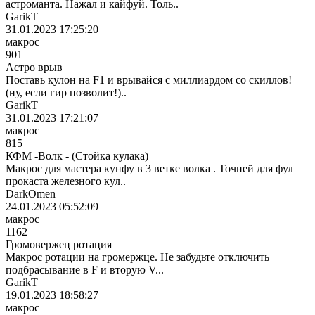
астроманта. Нажал и кайфуй. Толь..
GarikT
31.01.2023 17:25:20
макрос
901
Астро врыв
Поставь кулон на F1 и врывайся с миллиардом со скиллов!
(ну, если гир позволит!)..
GarikT
31.01.2023 17:21:07
макрос
815
КФМ -Волк - (Стойка кулака)
Макрос для мастера кунфу в 3 ветке волка . Точней для фул
прокаста железного кул..
DarkOmen
24.01.2023 05:52:09
макрос
1162
Громовержец ротация
Макрос ротации на громержце. Не забудьте отключить
подбрасывание в F и вторую V...
GarikT
19.01.2023 18:58:27
макрос