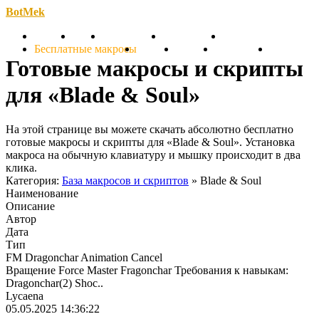
BotMek
Скачать
Обзор
Обновления
Инструкция
Статьи
Бесплатные макросы
Тарифы
Отзывы
Поддержка
Форум
Готовые макросы и скрипты
для «Blade & Soul»
На этой странице вы можете скачать абсолютно бесплатно
готовые макросы и скрипты для «Blade & Soul». Установка
макроса на обычную клавиатуру и мышку происходит в два
клика.
Категория:
База макросов и скриптов
» Blade & Soul
Наименование
Описание
Автор
Дата
Тип
FM Dragonchar Animation Cancel
Вращение Force Master Fragonchar Требования к навыкам:
Dragonchar(2) Shoc..
Lycaena
05.05.2025 14:36:22