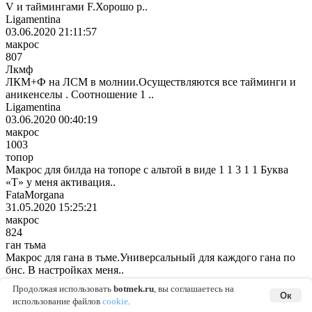
V и таймингами F.Хорошо р..
Ligamentina
03.06.2020 21:11:57
макрос
807
Лкмф
ЛКМ+Ф на ЛСМ в молнии.Осуществляются все тайминги и
аникенселы . Соотношение 1 ..
Ligamentina
03.06.2020 00:40:19
макрос
1003
топор
Макрос для билда на топоре с альтой в виде 1 1 3 1 1 Буква
«T» у меня активация..
FataMorgana
31.05.2020 15:25:21
макрос
824
ган тьма
Макрос для гана в тьме.Универсальный для каждого гана по
бнс. В настройках меня..
Katsumi
24.05.2020 09:41:59
макрос