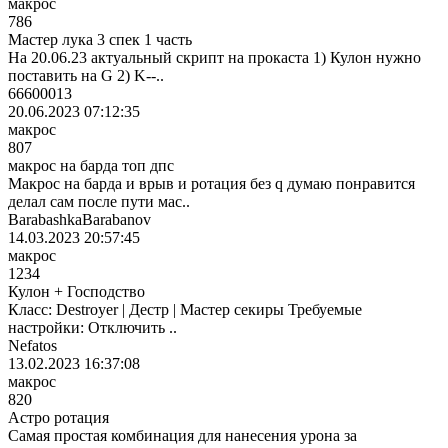
макрос
786
Мастер лука 3 спек 1 часть
На 20.06.23 актуальный скрипт на прокаста 1) Кулон нужно
поставить на G 2) K--..
66600013
20.06.2023 07:12:35
макрос
807
макрос на барда топ дпс
Макрос на барда и врыв и ротация без q думаю понравится
делал сам после пути мас..
BarabashkaBarabanov
14.03.2023 20:57:45
макрос
1234
Кулон + Господство
Класс: Destroyer | Дестр | Мастер секиры Требуемые
настройки: Отключить ..
Nefatos
13.02.2023 16:37:08
макрос
820
Астро ротация
Самая простая комбинация для нанесения урона за