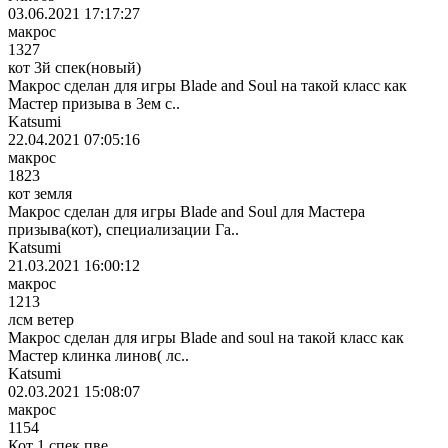
03.06.2021 17:17:27
макрос
1327
кот 3й спек(новый)
Макрос сделан для игры Blade and Soul на такой класс как
Мастер призыва в 3ем с..
Katsumi
22.04.2021 07:05:16
макрос
1823
кот земля
Макрос сделан для игры Blade and Soul для Мастера
призыва(кот), специализации Га..
Katsumi
21.03.2021 16:00:12
макрос
1213
лсм ветер
Макрос сделан для игры Blade and soul на такой класс как
Мастер клинка линов( лс..
Katsumi
02.03.2021 15:08:07
макрос
1154
Кот 1 спек пве