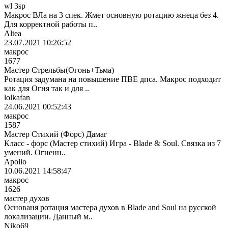
wl 3sp
Макрос ВЛа на 3 спек. Жмет основную ротацию жнеца без 4.
Для корректной работы п..
Altea
23.07.2021 10:26:52
макрос
1677
Мастер Стрельбы(Огонь+Тьма)
Ротация задумана на повышение ПВЕ дпса. Макрос подходит
как для Огня так и для ..
lolkafan
24.06.2021 00:52:43
макрос
1587
Мастер Стихий (Форс) Дамаг
Класс - форс (Мастер стихий) Игра - Blade & Soul. Связка из 7
умений. Огненн..
Apollo
10.06.2021 14:58:47
макрос
1626
мастер духов
Основаня ротация мастера духов в Blade and Soul на русской
локализации. Данный м..
Niko69