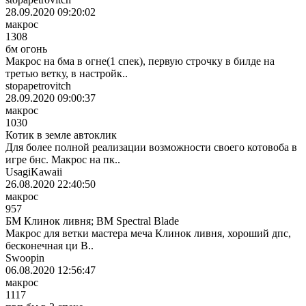
28.09.2020 09:20:02
макрос
1308
бм огонь
Макрос на бма в огне(1 спек), первую строчку в билде на
третью ветку, в настройк..
stopapetrovitch
28.09.2020 09:00:37
макрос
1030
Котик в земле автоклик
Для более полной реализации возможности своего котовоба в
игре бнс. Макрос на пк..
UsagiKawaii
26.08.2020 22:40:50
макрос
957
БМ Клинок ливня; BM Spectral Blade
Макрос для ветки мастера меча Клинок ливня, хороший дпс,
бесконечная ци В..
Swoopin
06.08.2020 12:56:47
макрос
1117