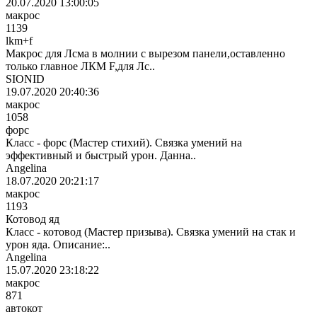
20.07.2020 13:00:05
макрос
1139
lkm+f
Макрос для Лсма в молнии с вырезом панели,оставленно
только главное ЛКМ F,для Лс..
SIONID
19.07.2020 20:40:36
макрос
1058
форс
Класс - форс (Мастер стихий). Связка умений на
эффективный и быстрый урон. Данна..
Angelina
18.07.2020 20:21:17
макрос
1193
Котовод яд
Класс - котовод (Мастер призыва). Связка умений на стак и
урон яда. Описание:..
Angelina
15.07.2020 23:18:22
макрос
871
автокот