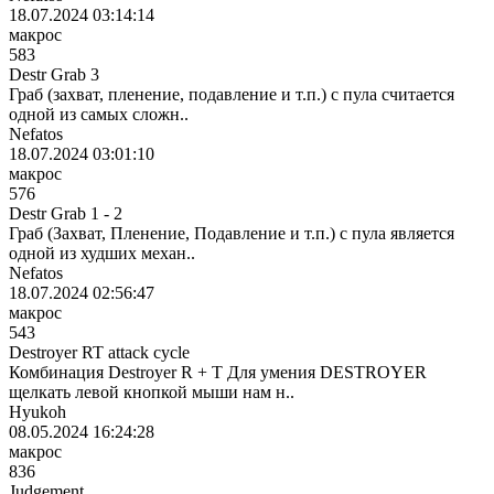
18.07.2024 03:14:14
макрос
583
Destr Grab 3
Граб (захват, пленение, подавление и т.п.) с пула считается
одной из самых сложн..
Nefatos
18.07.2024 03:01:10
макрос
576
Destr Grab 1 - 2
Граб (Захват, Пленение, Подавление и т.п.) с пула является
одной из худших механ..
Nefatos
18.07.2024 02:56:47
макрос
543
Destroyer RT attack cycle
Комбинация Destroyer R + T Для умения DESTROYER
щелкать левой кнопкой мыши нам н..
Hyukoh
08.05.2024 16:24:28
макрос
836
Judgement