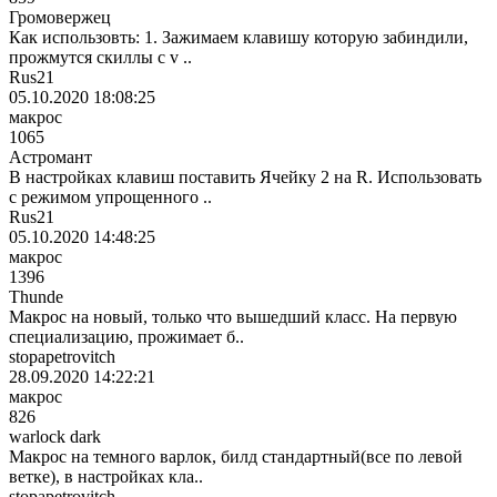
Громовержец
Как использовть: 1. Зажимаем клавишу которую забиндили,
прожмутся скиллы c v ..
Rus21
05.10.2020 18:08:25
макрос
1065
Астромант
В настройках клавиш поставить Ячейку 2 на R. Использовать
с режимом упрощенного ..
Rus21
05.10.2020 14:48:25
макрос
1396
Thunde
Макрос на новый, только что вышедший класс. На первую
специализацию, прожимает б..
stopapetrovitch
28.09.2020 14:22:21
макрос
826
warlock dark
Макрос на темного варлок, билд стандартный(все по левой
ветке), в настройках кла..
stopapetrovitch