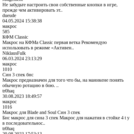
Не забудьте настроить свои собственные кнопки в игре,
прежде чем активировать эт..
dueude
04.05.2024 15:38:38
макрос
585
КФМ Classic
Макрос на КФМа Classic первая ветка Рекомендую
использовать в режиме «Активен..
NiklausFulk
06.03.2024 23:13:29
макрос
1010
Син 3 спек бнс
Макрос предназначен для того что бы, на маникене понять
обычную ротацию в бою. ..
tr0haq
30.08.2023 18:49:57
макрос
1016
Макрос для Blade and Soul Син 3 спек
Бнс макрос для сина 3 спек Макрос для нажатия в стойке 4 t y
в последовательнос..
tr0haq
29.08.2023 17:53:13