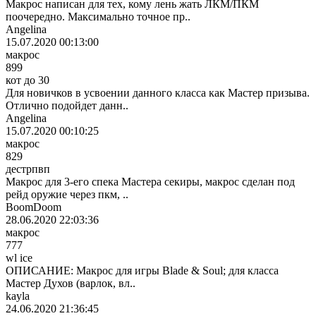
Макрос написан для тех, кому лень жать ЛКМ/ПКМ
поочередно. Максимально точное пр..
Angelina
15.07.2020 00:13:00
макрос
899
кот до 30
Для новичков в усвоении данного класса как Мастер призыва.
Отлично подойдет данн..
Angelina
15.07.2020 00:10:25
макрос
829
дестрпвп
Макрос для 3-его спека Мастера секиры, макрос сделан под
рейд оружие через пкм, ..
BoomDoom
28.06.2020 22:03:36
макрос
777
wl ice
ОПИСАНИЕ: Макрос для игры Blade & Soul; для класса
Мастер Духов (варлок, вл..
kayla
24.06.2020 21:36:45