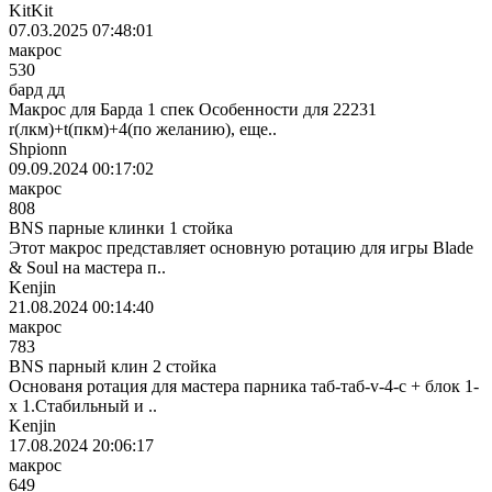
KitKit
07.03.2025 07:48:01
макрос
530
бард дд
Макрос для Барда 1 спек Особенности для 22231
r(лкм)+t(пкм)+4(по желанию), еще..
Shpionn
09.09.2024 00:17:02
макрос
808
BNS парные клинки 1 стойка
Этот макрос представляет основную ротацию для игры Blade
& Soul на мастера п..
Kenjin
21.08.2024 00:14:40
макрос
783
BNS парный клин 2 стойка
Основаня ротация для мастера парника таб-таб-v-4-c + блок 1-
x 1.Стабильный и ..
Kenjin
17.08.2024 20:06:17
макрос
649