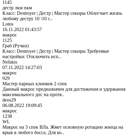
1145
дестр лкм пкм
Класс: Destroyer | Дестр | Мастер секиры Облегчает жизнь
любому дестру 10 \10 с..
Lotos
16.11.2022 01:43:57
макрос
1125
Граб (Ручки)
Класс: Destroyer | Дестр | Мастер секиры Требуемые
настройки: Отключить исп..
Nefatos
07.11.2022 14:27:03
макрос
929
Мастер парных клинков 2 спек
Данный макрос предназначен для достижения и удержания
максимального дпс на протя..
deos29
06.08.2022 19:09:45
макрос
1238
WL
Макрос на 3 спек ВЛа. Жмет основную ротацию жнеца на
врыв в любого босса. Для ко..