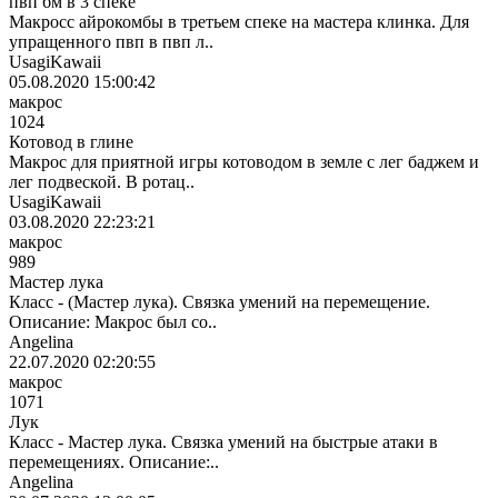
пвп бм в 3 спеке
Макросс айрокомбы в третьем спеке на мастера клинка. Для
упращенного пвп в пвп л..
UsagiKawaii
05.08.2020 15:00:42
макрос
1024
Котовод в глине
Макрос для приятной игры котоводом в земле с лег баджем и
лег подвеской. В ротац..
UsagiKawaii
03.08.2020 22:23:21
макрос
989
Мастер лука
Класс - (Мастер лука). Связка умений на перемещение.
Описание: Макрос был со..
Angelina
22.07.2020 02:20:55
макрос
1071
Лук
Класс - Мастер лука. Связка умений на быстрые атаки в
перемещениях. Описание:..
Angelina