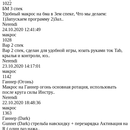
1022
БМ 3 спек
Удобный макрос на бма в 3ем спеке, Что мы делаем:
1)Запускаем программу 2)Зал..
Nerendi
24.10.2020 12:41:49
макрос
1028
Вар 2 спек
Вар 2 спек, сделан для удобной игры, юзать руками ток Tab,
крылья и контроли, юз..
Nerendi
23.10.2020 14:17:01
макрос
1142
Ганнер (Огонь)
Макрос на Ганнер огонь основная ротация, использовать
после круга силы Инстру..
Nerendi
22.10.2020 18:48:36
макрос
1363
Ганнер (Dark)
Gunner (Dark) стрельба навскидку + перезарядка Активация на
R ( один раз нажа..