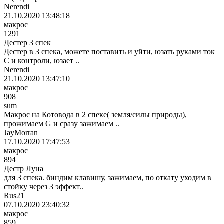
Nerendi
21.10.2020 13:48:18
макрос
1291
Дестер 3 спек
Дестер в 3 спека, можете поставить и уйти, юзать руками ток
С и контроли, юзает ..
Nerendi
21.10.2020 13:47:10
макрос
908
sum
Макрос на Котовода в 2 спеке( земля/силы природы),
прожимаем G и сразу зажимаем ..
JayMorran
17.10.2020 17:47:53
макрос
894
Дестр Луна
для 3 спека. биндим клавишу, зажимаем, по откату уходим в
стойку через 3 эффект..
Rus21
07.10.2020 23:40:32
макрос
859