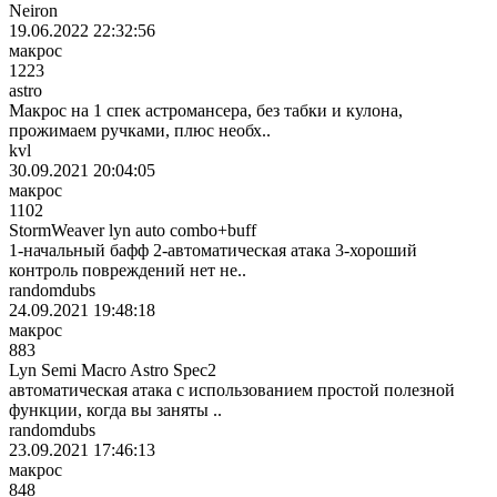
Neiron
19.06.2022 22:32:56
макрос
1223
astro
Макрос на 1 спек астромансера, без табки и кулона,
прожимаем ручками, плюс необх..
kvl
30.09.2021 20:04:05
макрос
1102
StormWeaver lyn auto combo+buff
1-начальный бафф 2-автоматическая атака 3-хороший
контроль повреждений нет не..
randomdubs
24.09.2021 19:48:18
макрос
883
Lyn Semi Macro Astro Spec2
автоматическая атака с использованием простой полезной
функции, когда вы заняты ..
randomdubs
23.09.2021 17:46:13
макрос
848