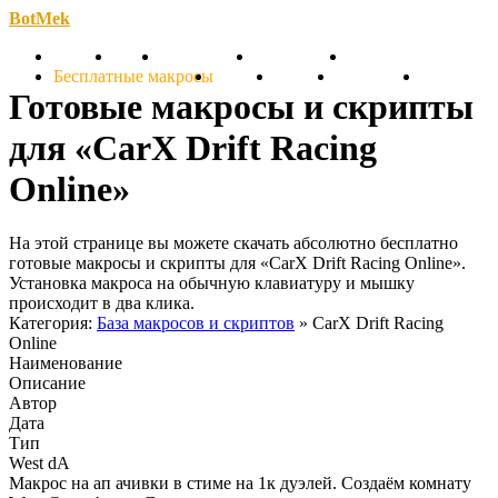
BotMek
Скачать
Обзор
Обновления
Инструкция
Статьи
Бесплатные макросы
Тарифы
Отзывы
Поддержка
Форум
Готовые макросы и скрипты
для «CarX Drift Racing
Online»
На этой странице вы можете скачать абсолютно бесплатно
готовые макросы и скрипты для «CarX Drift Racing Online».
Установка макроса на обычную клавиатуру и мышку
происходит в два клика.
Категория:
База макросов и скриптов
» CarX Drift Racing
Online
Наименование
Описание
Автор
Дата
Тип
West dA
Макрос на ап ачивки в стиме на 1к дуэлей. Создаём комнату