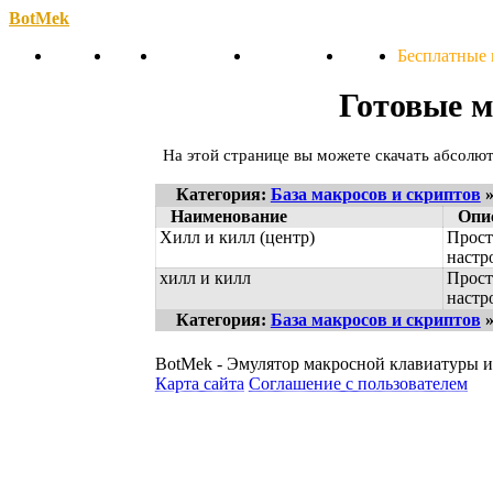
BotMek
Скачать
Обзор
Обновления
Инструкция
Статьи
Бесплатные
Готовые м
На этой странице вы можете скачать абсолю
Категория:
База макросов и скриптов
»
Наименование
Опи
Хилл и килл (центр)
Прост
настро
хилл и килл
Прост
настро
Категория:
База макросов и скриптов
»
BotMek - Эмулятор макросной клавиатуры 
Карта сайта
Соглашение с пользователем