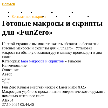
BotMek
Скачать
Обзор
Обновления
Инструкция
Статьи
Бесплатные макросы
Тарифы
Отзывы
Поддержка
Форум
Готовые макросы и скрипты
для «FunZero»
На этой странице вы можете скачать абсолютно бесплатно
готовые макросы и скрипты для «FunZero». Установка
макроса на обычную клавиатуру и мышку происходит в два
клика.
Категория:
База макросов и скриптов
» FunZero
Наименование
Описание
Автор
Дата
Тип
Fun Zero Качаем энергетическое с Laser Pistol XJ25
Макрос для удобного прокачивания энергетического оружия с
помощью лазерного пист..
Alex54
27.10.2024 05:44:46