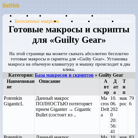
BotMek
Скачать
Обзор
Обновления
Инструкция
Статьи
Бесплатные макросы
Тарифы
Отзывы
Поддержка
Форум
Готовые макросы и скрипты
для «Guilty Gear»
На этой странице вы можете скачать абсолютно бесплатно
готовые макросы и скрипты для «Guilty Gear». Установка
макроса на обычную клавиатуру и мышку происходит в два
клика.
Категория:
База макросов и скриптов
» Guilty Gear
Наименован
Описание
А
Д
Т
ие
вт
ат
и
ор
а
п
Potemkin
Данный макрос
Ma
10.
мак
79
GiganticL
ПОЛНОСТЬЮ потвторяет
cros
06.
рос
6
прием Giganter → Gigantic
Delt
202
Bullet (состоит из ..
a
0
20:
56:
41
Potemkin
Данный макрос
Ma
10.
мак
83