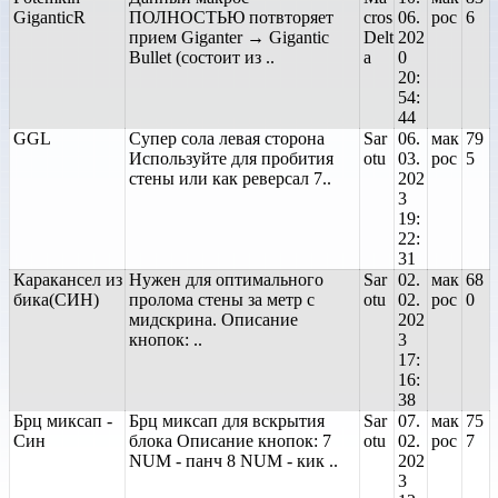
GiganticR
ПОЛНОСТЬЮ потвторяет
cros
06.
рос
6
прием Giganter → Gigantic
Delt
202
Bullet (состоит из ..
a
0
20:
54:
44
GGL
Супер сола левая сторона
Sar
06.
мак
79
Используйте для пробития
otu
03.
рос
5
стены или как реверсал 7..
202
3
19:
22:
31
Каракансел из
Нужен для оптимального
Sar
02.
мак
68
бика(СИН)
пролома стены за метр с
otu
02.
рос
0
мидскрина. Описание
202
кнопок: ..
3
17:
16:
38
Брц миксап -
Брц миксап для вскрытия
Sar
07.
мак
75
Син
блока Описание кнопок: 7
otu
02.
рос
7
NUM - панч 8 NUM - кик ..
202
3