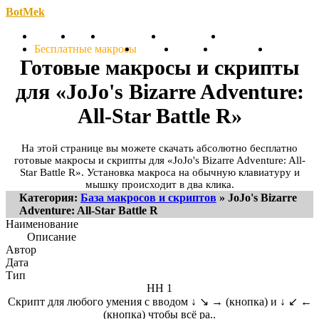
BotMek
Скачать
Обзор
Обновления
Инструкция
Статьи
Бесплатные макросы
Тарифы
Отзывы
Поддержка
Форум
Готовые макросы и скрипты
для «JoJo's Bizarre Adventure:
All-Star Battle R»
На этой странице вы можете скачать абсолютно бесплатно
готовые макросы и скрипты для «JoJo's Bizarre Adventure: All-
Star Battle R». Установка макроса на обычную клавиатуру и
мышку происходит в два клика.
Категория:
База макросов и скриптов
» JoJo's Bizarre
Adventure: All-Star Battle R
Наименование
Описание
Автор
Дата
Тип
HH 1
Скрипт для любого умения с вводом ↓ ↘ → (кнопка) и ↓ ↙ ←
(кнопка) чтобы всё ра..