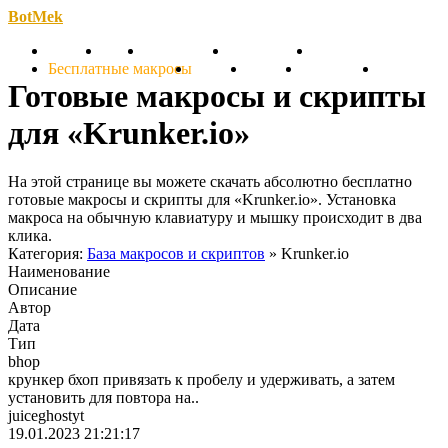
BotMek
Скачать
Обзор
Обновления
Инструкция
Статьи
Бесплатные макросы
Тарифы
Отзывы
Поддержка
Форум
Готовые макросы и скрипты
для «Krunker.io»
На этой странице вы можете скачать абсолютно бесплатно
готовые макросы и скрипты для «Krunker.io». Установка
макроса на обычную клавиатуру и мышку происходит в два
клика.
Категория:
База макросов и скриптов
» Krunker.io
Наименование
Описание
Автор
Дата
Тип
bhop
крункер бхоп привязать к пробелу и удерживать, а затем
установить для повтора на..
juiceghostyt
19.01.2023 21:21:17