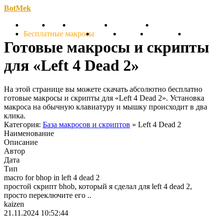
BotMek
Скачать
Обзор
Обновления
Инструкция
Статьи
Бесплатные макросы
Тарифы
Отзывы
Поддержка
Форум
Готовые макросы и скрипты
для «Left 4 Dead 2»
На этой странице вы можете скачать абсолютно бесплатно
готовые макросы и скрипты для «Left 4 Dead 2». Установка
макроса на обычную клавиатуру и мышку происходит в два
клика.
Категория:
База макросов и скриптов
» Left 4 Dead 2
Наименование
Описание
Автор
Дата
Тип
macro for bhop in left 4 dead 2
простой скрипт bhob, который я сделал для left 4 dead 2,
просто переключите его ..
kaizen
21.11.2024 10:52:44