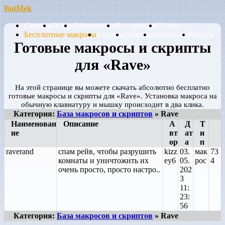
BotMek
Скачать
Обзор
Обновления
Инструкция
Статьи
Бесплатные макросы
Тарифы
Отзывы
Поддержка
Форум
Готовые макросы и скрипты
для «Rave»
На этой странице вы можете скачать абсолютно бесплатно
готовые макросы и скрипты для «Rave». Установка макроса на
обычную клавиатуру и мышку происходит в два клика.
Категория:
База макросов и скриптов
» Rave
Наименован
Описание
А
Д
Т
ие
вт
ат
и
ор
а
п
raverand
спам рейв, чтобы разрушить
kizz
03.
мак
73
комнаты и уничтожить их
ey6
05.
рос
4
очень просто, просто настро..
202
3
11:
23:
56
Категория:
База макросов и скриптов
» Rave