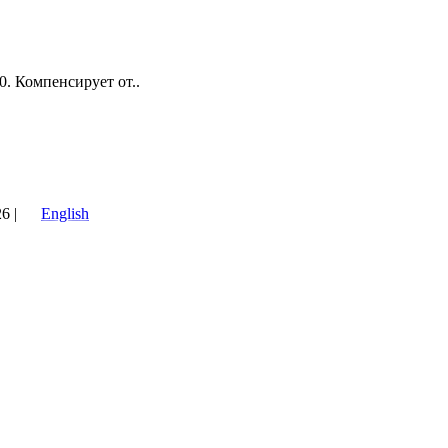
0. Компенсирует от..
6 |
English