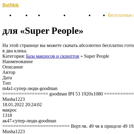
BotMek
Скачать
Обзор
Обновления
Инструкция
Статьи
Бесплатные
для «Super People»
На этой странице вы можете скачать абсолютно бесплатно гот
в два клика.
Категория:
База макросов и скриптов
» Super People
Наименование
Описание
Автор
Дата
Тип
m4a1-супер-люди-goodman
================= goodman ВЧ 53 1920х1080 ============
Musha1223
18.01.2022 20:24:02
макрос
1318
ак47-супер-люди-goodman
========================= Верт.чв. 49 чв в прицеле 49 1
Musha1223