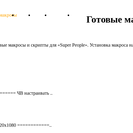
 макросы
Тарифы
Отзывы
Поддержка
Форум
Готовые м
овые макросы и скрипты для «Super People». Установка макроса
===== ЧВ настраивать ..
920х1080 ============..