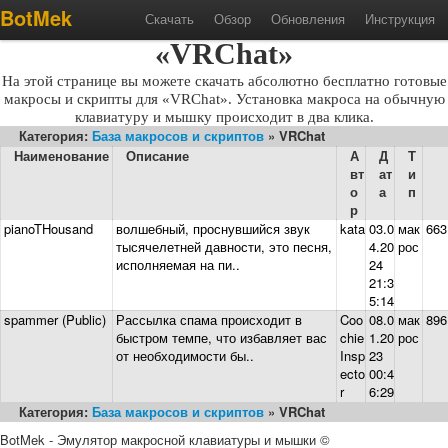
Готовые макросы и скрипты для
BotMek
Скачать
Обзор
Обновления
Инструкция
«VRChat»
На этой странице вы можете скачать абсолютно бесплатно готовые
макросы и скрипты для «VRChat». Установка макроса на обычную
клавиатуру и мышку происходит в два клика.
Категория:
База макросов и скриптов
» VRChat
Наименование
Описание
А
Д
Т
вт
ат
и
о
а
п
р
pianoTHousand
волшебный, проснувшийся звук
kata
03.0
мак
663
тысячелетней давности, это песня,
4.20
рос
исполняемая на пи..
24
21:3
5:14
spammer (Public)
Рассылка спама происходит в
Coo
08.0
мак
896
быстром темпе, что избавляет вас
chie
1.20
рос
от необходимости бы..
Insp
23
ecto
00:4
r
6:29
Категория:
База макросов и скриптов
» VRChat
BotMek - Эмулятор макросной клавиатуры и мышки ©