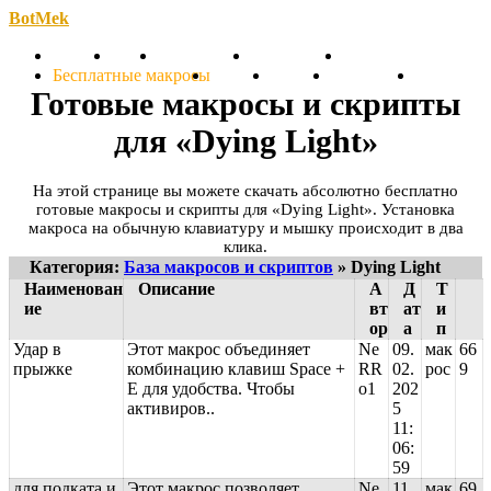
BotMek
Скачать
Обзор
Обновления
Инструкция
Статьи
Бесплатные макросы
Тарифы
Отзывы
Поддержка
Форум
Готовые макросы и скрипты
для «Dying Light»
На этой странице вы можете скачать абсолютно бесплатно
готовые макросы и скрипты для «Dying Light». Установка
макроса на обычную клавиатуру и мышку происходит в два
клика.
Категория:
База макросов и скриптов
» Dying Light
Наименован
Описание
А
Д
Т
ие
вт
ат
и
ор
а
п
Удар в
Этот макрос объединяет
Ne
09.
мак
66
прыжке
комбинацию клавиш Space +
RR
02.
рос
9
E для удобства. Чтобы
o1
202
активиров..
5
11:
06:
59
для подката и
Этот макрос позволяет
Ne
11.
мак
69