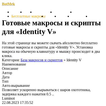
BotMek
Скачать
Обзор
Обновления
Инструкция
Статьи
Бесплатные макросы
Тарифы
Отзывы
Поддержка
Форум
Готовые макросы и скрипты
для «Identity V»
На этой странице вы можете скачать абсолютно бесплатно
готовые макросы и скрипты для «Identity V». Установка
макроса на обычную клавиатуру и мышку происходит в два
клика.
Категория:
База макросов и скриптов
» Identity V
Наименование
Описание
Автор
Дата
Тип
Авто-вырывание
Позволяет ускоренно вырываться с шаров охототника,
задержка каждого нажатия 0.5 ..
Luminot
22.08.2023 17:35:52