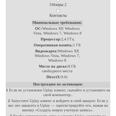
Обзоры 2
Контакты
Минимальные требования:
ОС:
Windows XP, Windows
Vista, Windows 7, Windows 8
Процессор:
2,4 ГГц
Оперативная память:
1 ГБ
Видеокарта:
Windows XP,
Windows Vista, Windows 7,
Windows 8
Место на диске:
8 ГБ
свободного места
DirectX:
9.0с
Инструкции по активации:
1
Если не установлен Uplay клиент, скачайте и установите на
свой компьютер..
2
Запустите Uplay клиент и войдите в свой аккаунт. Если у
вас нет аккаунта в Uplay — зарегистрируйте его, нажав на
кнопку «Создать новую учетную запись».
3
Чтобы активировать игру в клиенте Uplay, нажмите на