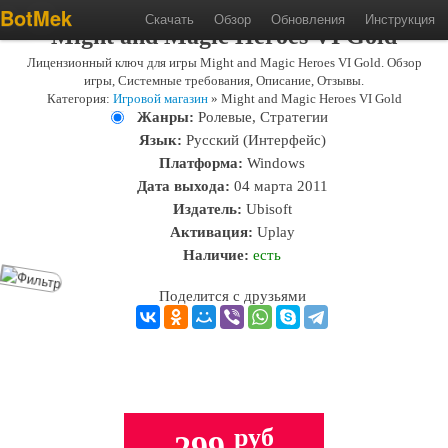
BotMek
Скачать
Обзор
Обновления
Инструкция
Might and Magic Heroes VI Gold
Лицензионный ключ для игры Might and Magic Heroes VI Gold. Обзор
игры, Системные требования, Описание, Отзывы.
Категория:
Игровой магазин
» Might and Magic Heroes VI Gold
Жанры:
Ролевые, Стратегии
Язык:
Русский (Интерфейс)
Платформа:
Windows
Дата выхода:
04 марта 2011
Издатель:
Ubisoft
Активация:
Uplay
Наличие:
есть
Поделится с друзьями
руб
299