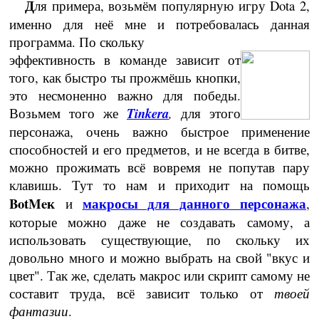
Д
ля примера, возьмём популярную игру Dota 2,
именно для неё мне и потребовалась данная
программа. По скольку
эффективность в
команде зависит от
того, как быстро ты прожмёшь кнопки,
это несмоненно важно для победы.
Возьмем того же
Tinkera
,
для этого
персонажа, очень важно быстрое применение
способностей и его предметов, и не всегда в битве,
можно прожимать всё вовремя не попутав пару
клавишь. Тут то нам и приходит на помощь
BotMeк
макросы для данного персонажа
и
,
которые можно даже не создавать самому, а
использовать существующие, по скольку их
довольно много и можно выбрать на свой "вкус и
цвет". Так же, сделать макрос или скрипт самому не
составит труда, всё зависит только от
твоей
фантазии
.