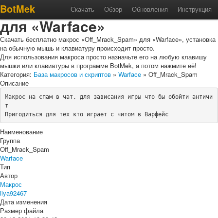
Макрос «Off_Mrack_Spam»
BotMek
Скачать
Обзор
Обновления
Инструкция
для «Warface»
Скачать бесплатно макрос «Off_Mrack_Spam» для «Warface», установка
на обычную мышь и клавиатуру происходит просто.
Для использования макроса просто назначьте его на любую клавишу
мышки или клавиатуры в программе BotMek, а потом нажмите её!
Категория:
База макросов и скриптов
»
Warface
» Off_Mrack_Spam
Описание
Макрос на спам в чат, для зависания игры что бы обойти античи
т

Пригодиться для тех кто играет с читом в Варфейс
Наименование
Группа
Off_Mrack_Spam
Warface
Тип
Автор
Макрос
ilya92467
Дата изменения
Размер файла