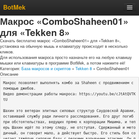
BotMek
Макрос «ComboShaheen01»
Скачать
для «Tekken 8»
Обзор
Обновления
Скачать бесплатно макрос «ComboShaheen01» для «Tekken 8»,
установка на обычную мышь и клавиатуру происходит в несколько
Инструкция
кликов.
Для использования макроса просто назначьте его на любую клавишу
Статьи
мышки или клавиатуры в программе BotMek, а потом нажмите её!
Категория:
База макросов и скриптов
»
Tekken 8
» ComboShaheen01
Бесплатные макросы
Описание
Тарифы
Макрос позволяет выполнять комбо за Shaheen с продвижением с 
помощью джебов.

Отзывы
Видео демонстрации работы макроса: https://youtu.be/cJtAtQVTK
tU

Поддержка
Форум
Шахин это ветеран элитных силовых структур Саудовской Аравии, 
оставивший службу ради личного расследования. Его друг погиб 
при обстоятельствах, ведущих прямо к корпорации Мишима, и теп
ерь Шахин идёт по этому следу, не отступая. Сдержанный и мето
дичный, он говорит мало, а действует быстро. Его стиль боя со
четает тяжёлую силовую базу с резкими взрывными атаками. Он п