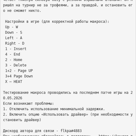
ришёл на турнир не за трофеями, а за правдой, и остановить ег
о не сможет никто.

 Настройки в игре (для корректной работы макроса):

 Up - W

 Down - S

 Left - A

 Right - D

 1 - Insert

 4 - End

 2 - Home

 3 - Delete

 1+2 - Page UP

 3+4 Page Down

 X — HEAT

Тестирование макроса проводились на последнем патче игры на 2
0.05.2026

Если возникают проблемы:

1. Отключить использование минимальной задержки.

2. Включить опцию «Использовать драйвер» (при необходимости у
становить драйвер)

Дискорд автора для связи - flkpa#4883
