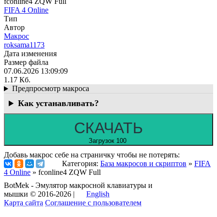
fconline4 ZQW Full
FIFA 4 Online
Тип
Автор
Макрос
roksama1173
Дата изменения
Размер файла
07.06.2026 13:09:09
1.17 Кб.
Предпросмотр макроса
Как устанавливать?
СКАЧАТЬ
Загрузок 100
Добавь макрос себе на страничку чтобы не потерять:
Категория:
База макросов и скриптов
»
FIFA
4 Online
» fconline4 ZQW Full
BotMek - Эмулятор макросной клавиатуры и
мышки © 2016-2026 |
English
Карта сайта
Соглашение с пользователем