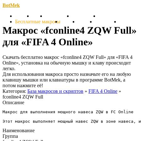
BotMek
Скачать
Обзор
Обновления
Инструкция
Статьи
Бесплатные макросы
Тарифы
Отзывы
Поддержка
Форум
Макрос «fconline4 ZQW Full»
для «FIFA 4 Online»
Скачать бесплатно макрос «fconline4 ZQW Full» для «FIFA 4
Online», установка на обычную мышку и клаву происходит
легко.
Для использования макроса просто назначьте его на любую
клавишу мышки или клавиатуры в программе BotMek, а
потом нажмите её!
Категория:
База макросов и скриптов
»
FIFA 4 Online
»
fconline4 ZQW Full
Описание
Макрос для выполнения мощного навеса ZQW в FC Online

Этот макрос выполняет мощный навес ZQW в зоне навеса, и
Наименование
Группа