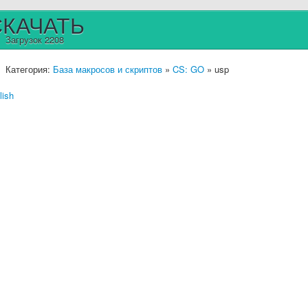
СКАЧАТЬ
Загрузок 2208
Категория:
База макросов и скриптов
»
CS: GO
» usp
lish