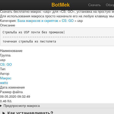
Макрос «usp» для «CS: GO»
BotMek
Скачать
Обзо
Скачать бесплатно макрос «usp» для «CS: GO», установка на простую м
Для использования макроса просто назначьте его на любую клавишу мы
Категория:
База макросов и скриптов
»
CS: GO
» usp
Описание
Стрельба из USP почти без промахов|

---------------------------------------------------------------
точечная стрельба из пистолета
Наименование
Группа
usp
CS: GO
Тип
Автор
Макрос
watto
Дата изменения
Размер файла
09.05.2020 09:32:49
0.46 Кб.
Предпросмотр макроса
Как устанавливать?