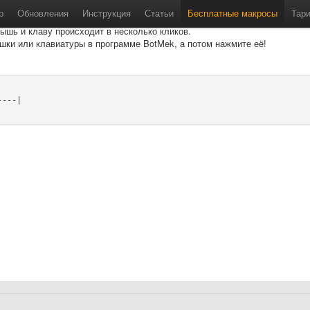
р
Обновления
Инструкция
Статьи
Бесплатные макросы
Тар
ышь и клаву происходит в несколько кликов.
шки или клавиатуры в программе BotMek, а потом нажмите её!
---|
