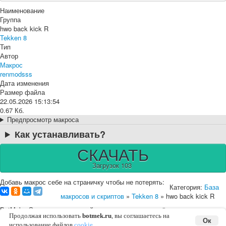
Наименование
Группа
hwo back kick R
Tekken 8
Тип
Автор
Макрос
renmodsss
Дата изменения
Размер файла
22.05.2026 15:13:54
0.67 Кб.
Предпросмотр макроса
Как устанавливать?
СКАЧАТЬ
Загрузок 103
Добавь макрос себе на страничку чтобы не потерять:
Категория:
База
макросов и скриптов
»
Tekken 8
» hwo back kick R
BotMek - Эмулятор макросной клавиатуры и мышки ©
2016-2026 |
English