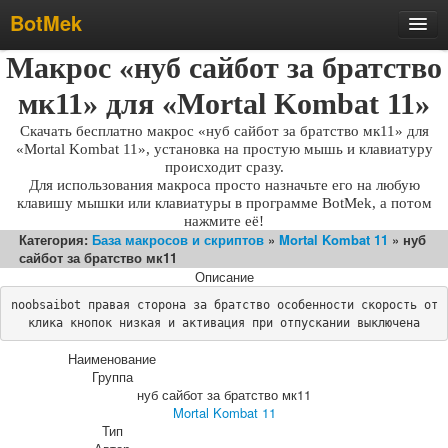
BotMek
Макрос «нуб сайбот за братство
Скачать
Обзор
мк11» для «Mortal Kombat 11»
Обновления
Скачать бесплатно макрос «нуб сайбот за братство мк11» для
«Mortal Kombat 11», установка на простую мышь и клавиатуру
Инструкция
происходит сразу.
Для использования макроса просто назначьте его на любую
Статьи
клавишу мышки или клавиатуры в программе BotMek, а потом
нажмите её!
Бесплатные макросы
Категория:
База макросов и скриптов
»
Mortal Kombat 11
» нуб
сайбот за братство мк11
Тарифы
Описание
Отзывы
noobsaibot правая сторона за братство особенности скорость от
Поддержка
клика кнопок низкая и активация при отпускании выключена
Форум
Наименование
Группа
нуб сайбот за братство мк11
Mortal Kombat 11
Тип