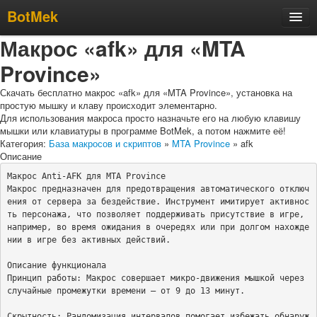
BotMek
Макрос «afk» для «MTA
Скачать
Province»
Обзор
Обновления
Скачать бесплатно макрос «afk» для «MTA Province», установка на
простую мышку и клаву происходит элементарно.
Инструкция
Для использования макроса просто назначьте его на любую клавишу
мышки или клавиатуры в программе BotMek, а потом нажмите её!
Статьи
Категория:
База макросов и скриптов
»
MTA Province
» afk
Описание
Бесплатные макросы
Макрос Anti-AFK для MTA Province

Тарифы
Макрос предназначен для предотвращения автоматического отключ
ения от сервера за бездействие. Инструмент имитирует активнос
Отзывы
ть персонажа, что позволяет поддерживать присутствие в игре, 
например, во время ожидания в очередях или при долгом нахожде
Поддержка
нии в игре без активных действий.

Форум
Описание функционала

Принцип работы: Макрос совершает микро-движения мышкой через 
случайные промежутки времени — от 9 до 13 минут.

Скрытность: Рандомизация интервалов помогает избежать обнаруж