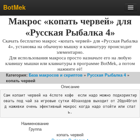
BotMek
Скачать
Макрос «копать червей» для
Обзор
«Русская Рыбалка 4»
Обновления
Скачать бесплатно макрос «копать червей» для «Русская Рыбалка
4», установка на обычную мышку и клавиатуру происходит
Инструкция
элементарно.
Для использования макроса просто назначьте его на любую
Статьи
клавишу мышки или клавиатуры в программе BotMek, а потом
нажмите её!
Бесплатные макросы
Категория:
База макросов и скриптов
»
Русская Рыбалка 4
»
копать червей
Тарифы
Описание
Отзывы
Сам копаит червей на 4слоте кофе  если надо можно подкориктир
Поддержка
овать под чай за игровые сутки 40заходов выходит от 20до40гол
д наживки очень эфективный макрос когда надо отойти или спат
Форум
ь.
Наименование
Группа
копать червей