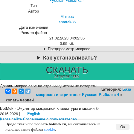
Русская Рыбалка 4
Тип
Автор
Макрос
spartak86
Дата изменения
Размер файла
21.02.2023 04:02:35
0.95 Кб.
Предпросмотр макроса
Как устанавливать?
СКАЧАТЬ
Загрузок 1289
Добавь макрос себе на страничку чтобы не потерять:
Категория:
База
макросов и скриптов
»
Русская Рыбалка 4
»
копать червей
BotMek - Эмулятор макросной клавиатуры и мышки ©
2016-2026 |
English
Карта сайта
Соглашение с пользователем