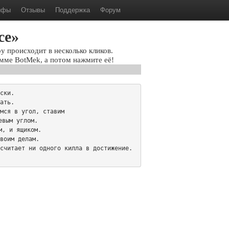
ифы
Отзывы
Поддержка
Форум
ce»
 происходит в несколько кликов.
мме BotMek, а потом нажмите её!
ски.

ать.

мся в угол, ставим

вым углом. 

, и ящиком.

воим делам.

считает ни одного килла в достижение. 