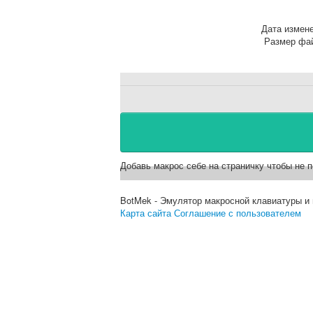
Дата измен
Размер фа
Добавь макрос себе на страничку чтобы не п
BotMek - Эмулятор макросной клавиатуры и
Карта сайта
Соглашение с пользователем