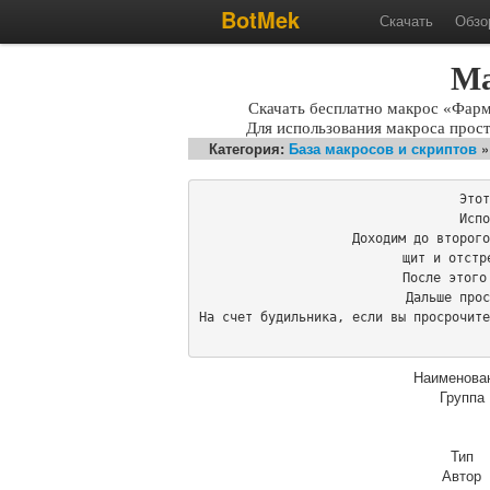
BotMek
Скачать
Обзо
Ма
Скачать бесплатно макрос «Фарм
Для использования макроса прос
Категория:
База макросов и скриптов
Этот
Испо
Доходим до второго
щит и отстр
После этого
Дальше прос
На счет будильника, если вы просрочите
Наименова
Группа
Тип
Автор