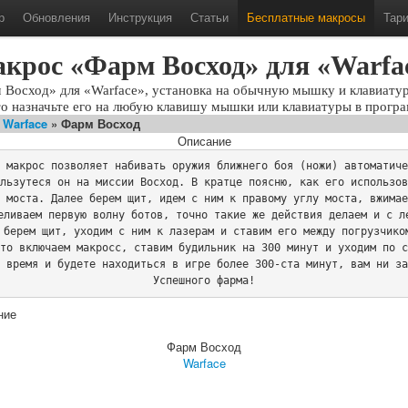
р
Обновления
Инструкция
Статьи
Бесплатные макросы
Тар
крос «Фарм Восход» для «Warfa
 Восход» для «Warface», установка на обычную мышку и клавиатуру
то назначьте его на любую клавишу мышки или клавиатуры в програ
»
Warface
» Фарм Восход
Описание
 макрос позволяет набивать оружия ближнего боя (ножи) автоматиче
льзутеся он на миссии Восход. В кратце поясню, как его использов
 моста. Далее берем щит, идем с ним к правому углу моста, вжимае
еливаем первую волну ботов, точно такие же действия делаем и с ле
 берем щит, уходим с ним к лазерам и ставим его между погрузчиком
то включаем макросс, ставим будильник на 300 минут и уходим по с
 время и будете находиться в игре более 300-ста минут, вам ни за
Успешного фарма!
ние
Фарм Восход
Warface