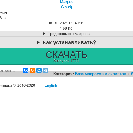
Макрос
Sloudj
ения
йла
03.10.2021 02:49:01
4.99 Кб.
Предпросмотр макроса
Как устанавливать?
СКАЧАТЬ
Загрузок 1738
отерять:
Категория:
База макросов и скриптов
»
W
 мышки © 2016-2026 |
English