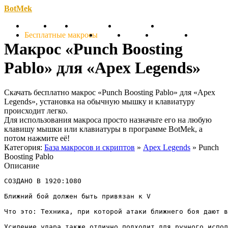
BotMek
Скачать
Обзор
Обновления
Инструкция
Статьи
Бесплатные макросы
Тарифы
Отзывы
Поддержка
Форум
Макрос «Punch Boosting
Pablo» для «Apex Legends»
Скачать бесплатно макрос «Punch Boosting Pablo» для «Apex
Legends», установка на обычную мышку и клавиатуру
происходит легко.
Для использования макроса просто назначьте его на любую
клавишу мышки или клавиатуры в программе BotMek, а
потом нажмите её!
Категория:
База макросов и скриптов
»
Apex Legends
» Punch
Boosting Pablo
Описание
СОЗДАНО В 1920:1080

Ближний бой должен быть привязан к V

Что это: Техника, при которой атаки ближнего боя дают в
Усиление удара также отлично подходит для ручного испол