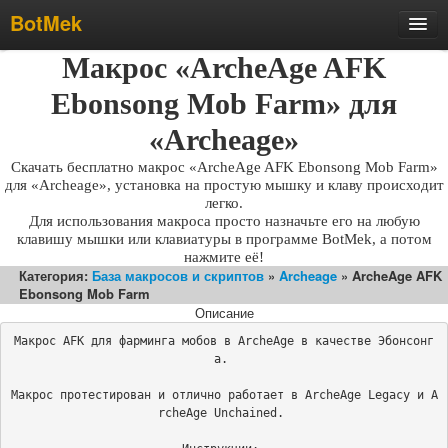
BotMek
Скачать
Макрос «ArcheAge AFK
Обзор
Ebonsong Mob Farm» для
Обновления
«Archeage»
Инструкция
Скачать бесплатно макрос «ArcheAge AFK Ebonsong Mob Farm»
для «Archeage», установка на простую мышку и клаву происходит
Статьи
легко.
Для использования макроса просто назначьте его на любую
Бесплатные макросы
клавишу мышки или клавиатуры в программе BotMek, а потом
Тарифы
нажмите её!
Категория:
База макросов и скриптов
»
Archeage
» ArcheAge AFK
Отзывы
Ebonsong Mob Farm
Описание
Поддержка
Макрос AFK для фарминга мобов в ArcheAge в качестве Эбонсонг
Форум
а. 

Макрос протестирован и отлично работает в ArcheAge Legacy и A
rcheAge Unchained. 
