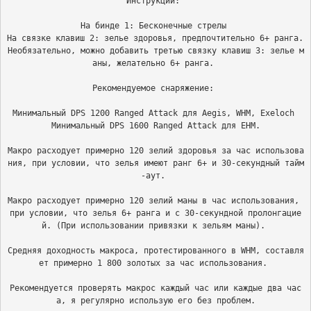
Инструкции: 

На бинде 1: Бесконечные стрелы 

На связке клавиш 2: зелье здоровья, предпочтительно 6+ ранга. 

Необязательно, можно добавить третью связку клавиш 3: зелье м
аны, желательно 6+ ранга. 

Рекомендуемое снаряжение: 

Минимальный DPS 1200 Ranged Attack для Aegis, WHM, Exeloch 

Минимальный DPS 1600 Ranged Attack для EHM.

Макро расходует примерно 120 зелий здоровья за час использова
ния, при условии, что зелья имеют ранг 6+ и 30-секундный тайм
-аут. 

Макро расходует примерно 120 зелий маны в час использования, 
при условии, что зелья 6+ ранга и с 30-секундной пролонгацие
й. (При использовании привязки к зельям маны). 

Средняя доходность макроса, протестированного в WHM, составля
ет примерно 1 800 золотых за час использования. 

Рекомендуется проверять макрос каждый час или каждые два час
а, я регулярно использую его без проблем.