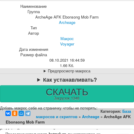
Наименование
Группа
ArcheAge AFK Ebonsong Mob Farm
Archeage
Тип
Автор
Макрос
Voyager
Дата изменения
Размер файла
08.10.2021 16:44:59
1.66 Кб.
Предпросмотр макроса
Как устанавливать?
СКАЧАТЬ
Загрузок 1348
Добавь макрос себе на страничку чтобы не потерять:
Категория:
База
макросов и скриптов
»
Archeage
» ArcheAge AFK
Ebonsong Mob Farm
BotMek - Эмулятор макросной клавиатуры и мышки ©