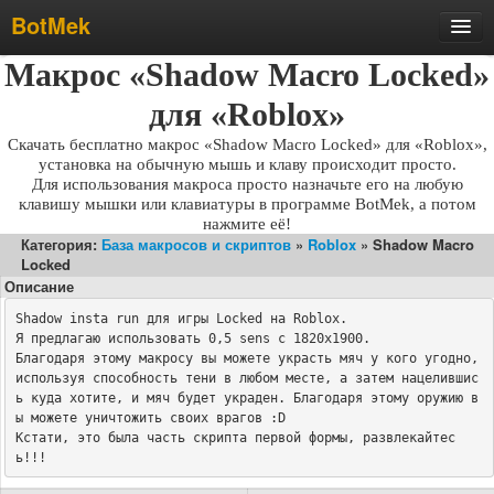
BotMek
Макрос «Shadow Macro Locked»
Скачать
Обзор
для «Roblox»
Обновления
Скачать бесплатно макрос «Shadow Macro Locked» для «Roblox»,
установка на обычную мышь и клаву происходит просто.
Инструкция
Для использования макроса просто назначьте его на любую
клавишу мышки или клавиатуры в программе BotMek, а потом
Статьи
нажмите её!
Категория:
База макросов и скриптов
»
Roblox
» Shadow Macro
Бесплатные макросы
Locked
Тарифы
Описание
Shadow insta run для игры Locked на Roblox.

Отзывы
Я предлагаю использовать 0,5 sens с 1820x1900.

Поддержка
Благодаря этому макросу вы можете украсть мяч у кого угодно, 
используя способность тени в любом месте, а затем нацелившис
Форум
ь куда хотите, и мяч будет украден. Благодаря этому оружию в
ы можете уничтожить своих врагов :D

Кстати, это была часть скрипта первой формы, развлекайтес
ь!!!