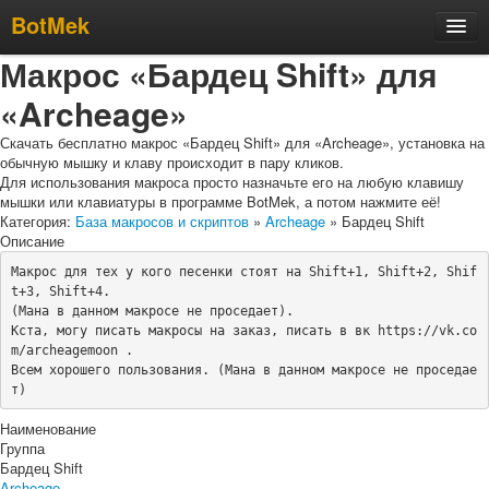
BotMek
Макрос «Бардец Shift» для
Скачать
«Archeage»
Обзор
Обновления
Скачать бесплатно макрос «Бардец Shift» для «Archeage», установка на
обычную мышку и клаву происходит в пару кликов.
Инструкция
Для использования макроса просто назначьте его на любую клавишу
мышки или клавиатуры в программе BotMek, а потом нажмите её!
Статьи
Категория:
База макросов и скриптов
»
Archeage
» Бардец Shift
Описание
Бесплатные макросы
Макрос для тех у кого песенки стоят на Shift+1, Shift+2, Shif
Тарифы
t+3, Shift+4.

(Мана в данном макросе не проседает).

Отзывы
Кста, могу писать макросы на заказ, писать в вк https://vk.co
m/archeagemoon . 

Поддержка
Всем хорошего пользования. (Мана в данном макросе не проседае
Форум
т) 
Наименование
Группа
Бардец Shift
Archeage