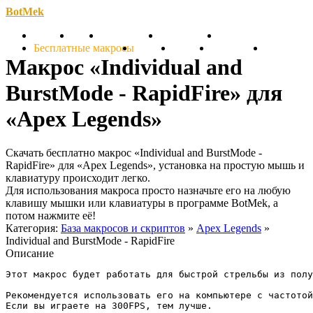
BotMek
Скачать
Обзор
Обновления
Инструкция
Статьи
Бесплатные макросы
Тарифы
Отзывы
Поддержка
Форум
Макрос «Individual and
BurstMode - RapidFire» для
«Apex Legends»
Скачать бесплатно макрос «Individual and BurstMode -
RapidFire» для «Apex Legends», установка на простую мышь и
клавиатуру происходит легко.
Для использования макроса просто назначьте его на любую
клавишу мышки или клавиатуры в программе BotMek, а
потом нажмите её!
Категория:
База макросов и скриптов
»
Apex Legends
»
Individual and BurstMode - RapidFire
Описание
Этот макрос будет работать для быстрой стрельбы из полу
Рекомендуется использовать его на компьютере с частотой
Если вы играете на 300FPS, тем лучше.
