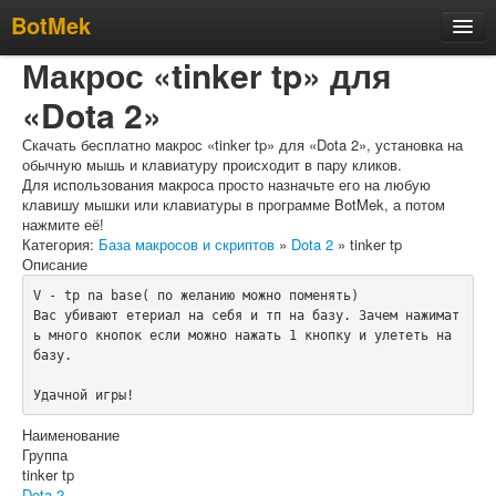
BotMek
Макрос «tinker tp» для
Скачать
«Dota 2»
Обзор
Обновления
Скачать бесплатно макрос «tinker tp» для «Dota 2», установка на
обычную мышь и клавиатуру происходит в пару кликов.
Инструкция
Для использования макроса просто назначьте его на любую
клавишу мышки или клавиатуры в программе BotMek, а потом
Статьи
нажмите её!
Категория:
База макросов и скриптов
»
Dota 2
» tinker tp
Бесплатные макросы
Описание
Тарифы
V - tp na base( по желанию можно поменять)

Вас убивают етериал на себя и тп на базу. Зачем нажимат
Отзывы
ь много кнопок если можно нажать 1 кнопку и улететь на 
базу.

Поддержка
Форум
Удачной игры!
Наименование
Группа
tinker tp
Dota 2