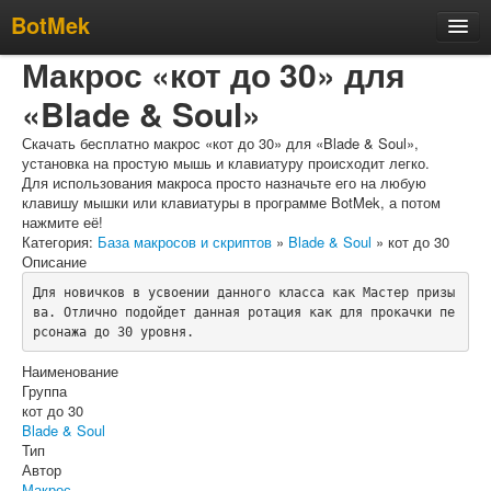
BotMek
Макрос «кот до 30» для
Скачать
«Blade & Soul»
Обзор
Обновления
Скачать бесплатно макрос «кот до 30» для «Blade & Soul»,
установка на простую мышь и клавиатуру происходит легко.
Инструкция
Для использования макроса просто назначьте его на любую
клавишу мышки или клавиатуры в программе BotMek, а потом
Статьи
нажмите её!
Категория:
База макросов и скриптов
»
Blade & Soul
» кот до 30
Бесплатные макросы
Описание
Тарифы
Для новичков в усвоении данного класса как Мастер призы
ва. Отлично подойдет данная ротация как для прокачки пе
Отзывы
рсонажа до 30 уровня.
Поддержка
Наименование
Группа
Форум
кот до 30
Blade & Soul
Тип
Автор
Макрос