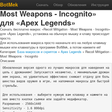
Макрос «Recoil Mitigation -
BotMek
Скачать
Обзор
Обновления
Инструкция
Most Weapons - Incognito»
для «Apex Legends»
Скачать бесплатно макрос «Recoil Mitigation - Most Weapons - Incognito»
для «Apex Legends», установка на обычную мышку и клаву происходит
просто.
Для использования макроса просто назначьте его на любую клавишу
мышки или клавиатуры в программе BotMek, а потом нажмите её!
Категория:
База макросов и скриптов
»
Apex Legends
» Recoil Mitigation -
Most Weapons - Incognito
Описание
Обновленная версия одного из лучших макросов для наведения на 
цель с дрожанием! Запускается незаметно, с минимальным дрожан
ием экрана, но удивительно эффективно снижает отдачу для боль
шинства видов оружия в игре, не напоминая макросы для быстрой 
стрельбы.

Для использования - выберите нужную вам клавишу и нажмите на 
нее вместо кнопки съемки или задайте модификатор.

Разрешение - 2560x1440

Sensitivity - 1.6 800dpi
