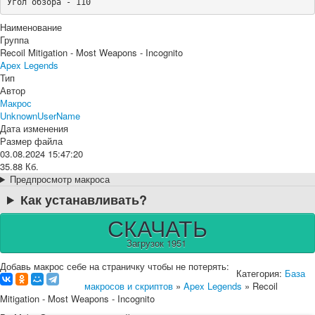
Угол обзора - 110
Наименование
Группа
Recoil Mitigation - Most Weapons - Incognito
Apex Legends
Тип
Автор
Макрос
UnknownUserName
Дата изменения
Размер файла
03.08.2024 15:47:20
35.88 Кб.
Предпросмотр макроса
Как устанавливать?
СКАЧАТЬ
Загрузок 1951
Добавь макрос себе на страничку чтобы не потерять:
Категория:
База
макросов и скриптов
»
Apex Legends
» Recoil
Mitigation - Most Weapons - Incognito