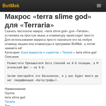
BotMek
Макрос «terra slime god»
Скачать
для «Terraria»
Обзор
Обновления
Скачать бесплатно макрос «terra slime god» для «Terraria»,
установка на простую мышь и клавиатуру происходит просто.
Инструкция
Для использования макроса просто назначьте его на любую
клавишу мышки или клавиатуры в программе BotMek, а потом
Статьи
нажмите её!
Категория:
База макросов и скриптов
»
Terraria
» terra slime god
Бесплатные макросы
Описание
Тарифы
Разместите Призывателя Бога Слизней на 8-й позиции, а М
агический Щит — на 9-й.

Отзывы
Затем повторяйте это бесконечно, и у вас будет много де
Поддержка
нег (модификация «Катастрофа»).
Форум
Наименование
Группа
terra slime god
Terraria
Тип