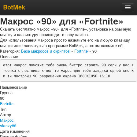
BotMek
Макрос «90» для «Fortnite»
Скачать
Обзор
Скачать бесплатно макрос «90» для «Fortnite», установка на обычную
мышку и клавиатуру происходит в пару кликов.
Обновления
Для использования макроса просто назначьте его на любую клавишу
мышки или клавиатуры в программе BotMek, а потом нажмите её!
Инструкция
Категория:
База макросов и скриптов
»
Fortnite
» 90
Описание
Статьи
етот макрос поможит тебе очень бистро строить 90 сели у вас z
Бесплатные макросы
-сенка с-лестница х-пол то марос для тебя завдяки одной кнопк
и ти построиш 90 разрешения екрана 1680Х1050 16:10
Тарифы
Наименование
Отзывы
Группа
90
Поддержка
Fortnite
Тип
Форум
Автор
Макрос
skrezy88
Дата изменения
Размер файла