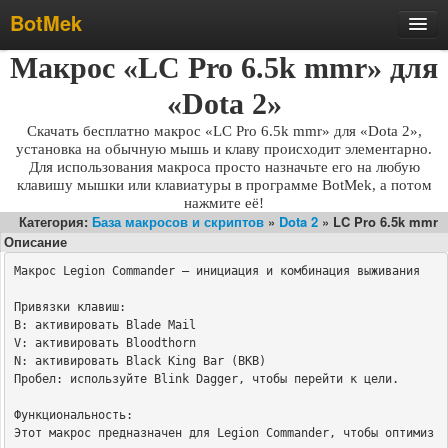
BotMek
Макрос «LC Pro 6.5k mmr» для
Скачать
Обзор
«Dota 2»
Обновления
Скачать бесплатно макрос «LC Pro 6.5k mmr» для «Dota 2»,
установка на обычную мышь и клаву происходит элементарно.
Инструкция
Для использования макроса просто назначьте его на любую
клавишу мышки или клавиатуры в программе BotMek, а потом
Статьи
нажмите её!
Категория:
База макросов и скриптов
»
Dota 2
» LC Pro 6.5k mmr
Бесплатные макросы
Описание
Тарифы
Макрос Legion Commander — инициация и комбинация выживания

Отзывы
Привязки клавиш:

Поддержка
B: активировать Blade Mail

V: активировать Bloodthorn

Форум
N: активировать Black King Bar (BKB)

Пробел: используйте Blink Dagger, чтобы перейти к цели.

Функциональность:

Этот макрос предназначен для Legion Commander, чтобы оптимиз