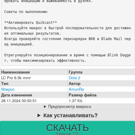
ировать инициацию и выживаемость в дуэлях.

Советы по выполнению:

**Активировать Quikcast**

Используйте макрос в быстрой последовательности для достижен
ия оптимальных результатов.

Всегда проверяйте состояние перезарядки BKB и Blade Mail пер
ед инициацией.

Отрегулируйте позиционирование и время с помощью Blink Dagge
r, чтобы максимизировать эффективность.
Наименование
Группа
LC Pro 6.5k mmr
Dota 2
Тип
Автор
Макрос
AmunRa
Дата изменения
Размер файла
28.11.2024 00:50:51
1.37 Кб.
Предпросмотр макроса
Как устанавливать?
СКАЧАТЬ
Загрузок 775