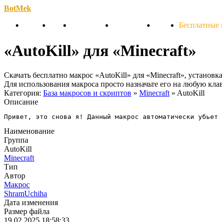
BotMek
Скачать
Обзор
Обновления
Инструкция
Статьи
Бесплатные
«AutoKill» для «Minecraft»
Скачать бесплатно макрос «AutoKill» для «Minecraft», установ
Для использования макроса просто назначьте его на любую кл
Категория:
База макросов и скриптов
»
Minecraft
» AutoKill
Описание
Привет, это снова я! Данный макрос автоматически убьет 
Наименование
Группа
AutoKill
Minecraft
Тип
Автор
Макрос
ShramUchiha
Дата изменения
Размер файла
19.02.2025 18:58:33