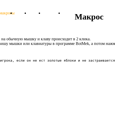
 макросы
Тарифы
Отзывы
Поддержка
Форум
Макрос
ка на обычную мышку и клаву происходит в 2 клика.
авишу мышки или клавиатуры в программе BotMek, а потом нажм
игрока, если он не ест золотые яблоки и не застраивается