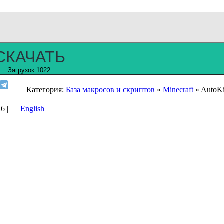
СКАЧАТЬ
Загрузок 1022
Категория:
База макросов и скриптов
»
Minecraft
» AutoKi
6 |
English