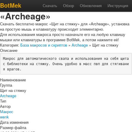
Макрос «Щит на стяжку» для
BotMek
Скачать
Обзор
Обновления
Инструкция
«Archeage»
Скачать бесплатно макрос «Щит на стяжку» для «Archeage», установка
на простую мышь и клавиатуру происходит элементарно.
Для использования макроса просто назначьте его на любую клавишу
мышки или клавиатуры в программе BotMek, а потом нажмите её!
Категория:
База макросов и скриптов
»
Archeage
» Щит на стяжку
Описание
Макрос для автоматического свапа и использования на себя щита 
с библиотеки на стяжку. Очень удобно в масс пвп для стягивани
я врагов.
Наименование
Группа
Щит на стяжку
Archeage
Тип
Автор
Макрос
wenk
Дата изменения
Размер файла