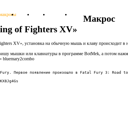
 макросы
Тарифы
Отзывы
Поддержка
Форум
Макрос
ng of Fighters XV»
Fighters XV», установка на обычную мышь и клаву происходит в 
авишу мышки или клавиатуры в программе BotMek, а потом нажм
» bluemary2combo
Fury. Первое появление произошло в Fatal Fury 3: Road to
KX8Jg4Gs
