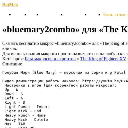
BotMek
Скачать
Обзор
Обновления
Инструкция
Статьи
Бесплатные
«bluemary2combo» для «The Ki
Скачать бесплатно макрос «bluemary2combo» для «The King of 
кликов.
Для использования макроса просто назначьте его на любую кл
Категория:
База макросов и скриптов
»
The King of Fighters XV
Описание
Голубая Мэри (Blue Mary) — персонаж из серии игр Fatal 
Видео демонстрации работы макроса: https://youtu.be/UYA
 Настройки в игре (для корректной работы макроса):

 Up - W

 Down - S

 Left - A

 Right - D

 Light Punch - Insert

 Light Kick - End

 Heavy Punch - Home

 Heavy Kick - Delete

 Max - TAB
