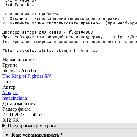
 1+2 - Page UP

 3+4 Page Down

Если возникают проблемы:

1. Отключить использование минимальной задержки.

2. Включить опцию «Использовать драйвер»  (при необходи
Дискорд автора для связи - flkpa#4883

При необходимости обращайтесь в поддержку -  https://ke
Тестирование макроса проводились на последнем патче игр
#bluemarykofxv #kofxv #kingoffightersxv
Наименование
Группа
bluemary2combo
The King of Fighters XV
Тип
Автор
Макрос
madeinchina
Дата изменения
Размер файла
27.01.2023 11:50:57
3.12 Кб.
Предпросмотр макроса
Как устанавливать?