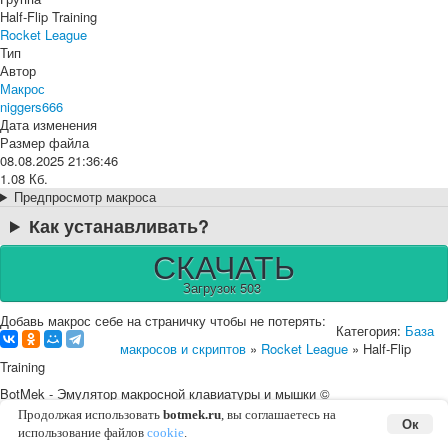
Half-Flip Training
Rocket League
Тип
Автор
Макрос
niggers666
Дата изменения
Размер файла
08.08.2025 21:36:46
1.08 Кб.
Предпросмотр макроса
Как устанавливать?
СКАЧАТЬ
Загрузок 503
Добавь макрос себе на страничку чтобы не потерять:
Категория:
База
макросов и скриптов
»
Rocket League
» Half-Flip
Training
BotMek - Эмулятор макросной клавиатуры и мышки ©
2016-2026 |
English
Карта сайта
Соглашение с пользователем