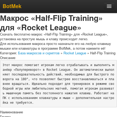
BotMek
Макрос «Half-Flip Training»
Скачать
для «Rocket League»
Обзор
Обновления
Скачать бесплатно макрос «Half-Flip Training» для «Rocket League»,
установка на простую мышь и клаву происходит легко.
Инструкция
Для использования макроса просто назначьте его на любую клавишу
мышки или клавиатуры в программе BotMek, а потом нажмите её!
Статьи
Категория:
База макросов и скриптов
»
Rocket League
» Half-Flip Training
Описание
Бесплатные макросы
Этот макрос помогает игрокам легко отрабатывать и выполнять м
Тарифы
анёвр «Полупереворот» в Rocket League. Он автоматически выпол
няет последовательность действий, необходимых для быстрого по
Отзывы
ворота на 180°, что позволяет быстрее восстанавливаться и пла
внее вращаться. Идеально подходит для тренировок в режиме сво
Поддержка
бодной игры или любительских матчей, помогая игрокам развиват
Форум
ь мышечную память без постоянного нажатия клавиш. Работает на 
ПК с использованием клавиатуры и мыши — дополнительная настро
йка не требуется.
Наименование
Группа