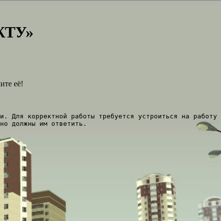
ЖТУ»
ите её!
и. Для корректной работы требуется устроиться на работу 
но должны им ответить.
