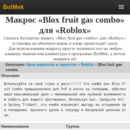
BotMek
Макрос «Blox fruit gas combo»
Скачать
Обзор
для «Roblox»
Обновления
Скачать бесплатно макрос «Blox fruit gas combo» для «Roblox»,
установка на обычную мышь и клаву происходит сразу.
Инструкция
Для использования макроса просто назначьте его на любую
клавишу мышки или клавиатуры в программе BotMek, а потом
Статьи
нажмите её!
Категория:
База макросов и скриптов
»
Roblox
» Blox fruit gas
Бесплатные макросы
combo
Тарифы
Описание
Используйте на свой страх и риск!!!!!! Это комбо Gas Blox Fr
Отзывы
uit Combo предназначено для PvP и охоты за головами, обеспеч
Поддержка
ивая максимальный урон с минимальной или нулевой возможность
ю побега для вашего противника. Используя Gas, Sanguine Art 
Форум
и Spikey Trident, это комбо извлекает выгоду из оглушения пр
и попадании, высокого урона в секунду и бесшовной цепочки ат
ак.
Наименование
Группа