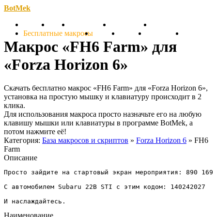
BotMek
Скачать
Обзор
Обновления
Инструкция
Статьи
Бесплатные макросы
Тарифы
Отзывы
Поддержка
Форум
Макрос «FH6 Farm» для
«Forza Horizon 6»
Скачать бесплатно макрос «FH6 Farm» для «Forza Horizon 6»,
установка на простую мышку и клавиатуру происходит в 2
клика.
Для использования макроса просто назначьте его на любую
клавишу мышки или клавиатуры в программе BotMek, а
потом нажмите её!
Категория:
База макросов и скриптов
»
Forza Horizon 6
» FH6
Farm
Описание
Просто зайдите на стартовый экран мероприятия: 890 169 
С автомобилем Subaru 22B STI с этим кодом: 140242027

И наслаждайтесь.
Наименование