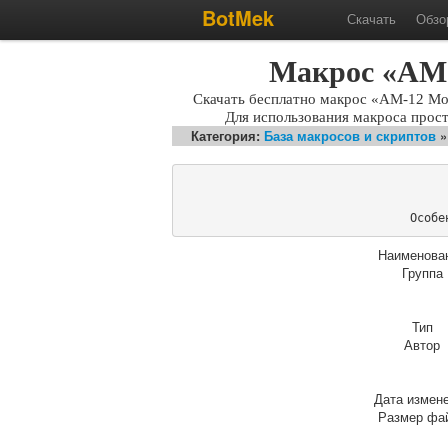
BotMek
Скачать
Обзо
Макрос «AM-1
Скачать бесплатно макрос «AM-12 Mort
Для использования макроса прос
Категория:
База макросов и скриптов
Особе
Наименова
Группа
Тип
Автор
Дата измен
Размер фа