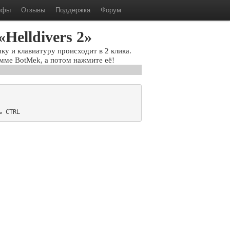
ифы
Отзывы
Поддержка
Форум
Helldivers 2»
ку и клавиатуру происходит в 2 клика.
мме BotMek, а потом нажмите её!
ь CTRL