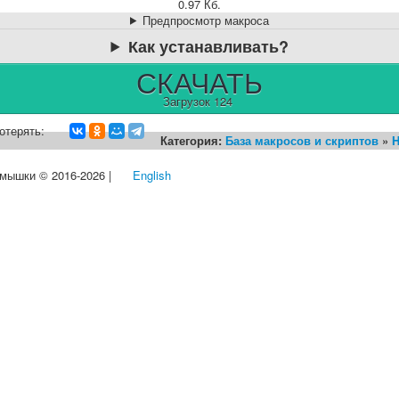
0.97 Кб.
Предпросмотр макроса
Как устанавливать?
СКАЧАТЬ
Загрузок 124
отерять:
Категория:
База макросов и скриптов
»
H
 мышки © 2016-2026 |
English