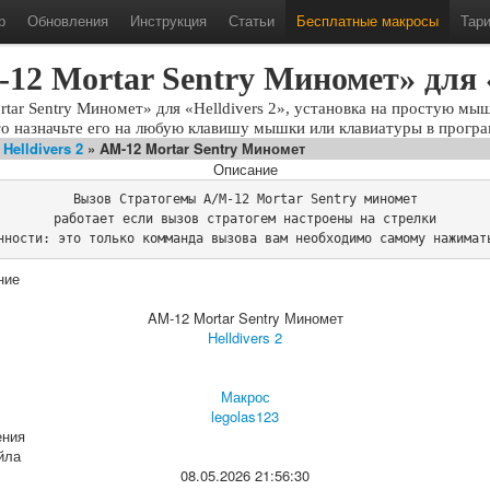
р
Обновления
Инструкция
Статьи
Бесплатные макросы
Тар
2 Mortar Sentry Миномет» для «
ar Sentry Миномет» для «Helldivers 2», установка на простую мыш
то назначьте его на любую клавишу мышки или клавиатуры в програ
»
Helldivers 2
» AM-12 Mortar Sentry Миномет
Описание
Вызов Стратогемы A/M-12 Mortar Sentry миномет

работает если вызов стратогем настроены на стрелки

нности: это только комманда вызова вам необходимо самому нажимат
ние
AM-12 Mortar Sentry Миномет
Helldivers 2
Макрос
legolas123
ения
йла
08.05.2026 21:56:30