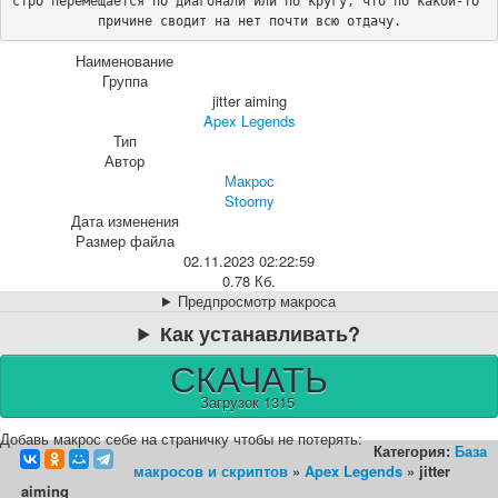
стро перемещается по диагонали или по кругу, что по какой-то 
причине сводит на нет почти всю отдачу.
Наименование
Группа
jitter aiming
Apex Legends
Тип
Автор
Макрос
Stoorny
Дата изменения
Размер файла
02.11.2023 02:22:59
0.78 Кб.
Предпросмотр макроса
Как устанавливать?
СКАЧАТЬ
Загрузок 1315
Добавь макрос себе на страничку чтобы не потерять:
Категория:
База
макросов и скриптов
»
Apex Legends
» jitter
aiming