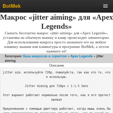
BotMek
Макрос «jitter aiming» для «Apex
Скачать
Обзор
Legends»
Обновления
Скачать бесплатно макрос «jitter aiming» для «Apex Legends»,
установка на обычную мышку и клаву происходит элементарно.
Инструкция
Для использования макроса просто назначьте его на любую
клавишу мышки или клавиатуры в программе BotMek, а потом
Статьи
нажмите её!
Категория:
База макросов и скриптов
»
Apex Legends
» jitter
Бесплатные макросы
aiming
Тарифы
Описание
jitter aim, используйте 720p, пожалуйста, так как это то, что 
Отзывы
я использую.

Поддержка
Jitter Aiming для 720px с 1-1.5 Sens

Форум
Этот вариант работает нормально после того, как я его протест
ировал

Прицеливание с помощью джиттера работает, когда мышь очень бы