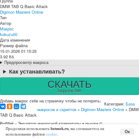
Группа
DMW TAB Q Basic Attack
Digimon Masters Online
Тип
Автор
Макрос
kokuzu00
Дата изменения
Размер файла
15.01.2026 01:15:25
3.92 Кб.
Предпросмотр макроса
Как устанавливать?
СКАЧАТЬ
Загрузок 548
Добавь макрос себе на страничку чтобы не потерять:
Категория:
База
макросов и скриптов
»
Digimon Masters Online
» DMW
TAB Q Basic Attack
BotMek - Эмулятор макросной клавиатуры и мышки ©
2016-2026 |
English
Карта сайта
Соглашение с пользователем