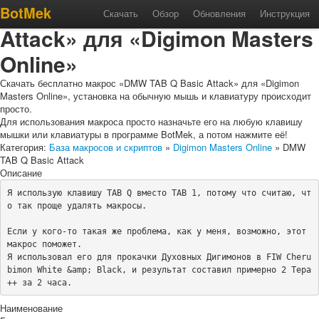
Макрос «DMW TAB Q Basic
BotMek
Скачать
Обзор
Обновления
Инструкция
Attack» для «Digimon Masters
Online»
Скачать бесплатно макрос «DMW TAB Q Basic Attack» для «Digimon
Masters Online», установка на обычную мышь и клавиатуру происходит
просто.
Для использования макроса просто назначьте его на любую клавишу
мышки или клавиатуры в программе BotMek, а потом нажмите её!
Категория:
База макросов и скриптов
»
Digimon Masters Online
» DMW
TAB Q Basic Attack
Описание
Я использую клавишу TAB Q вместо TAB 1, потому что считаю, чт
о так проще удалять макросы.

Если у кого-то такая же проблема, как у меня, возможно, этот 
макрос поможет.

Я использовал его для прокачки Духовных Дигимонов в FIW Cheru
bimon White &amp; Black, и результат составил примерно 2 Тера
++ за 2 часа.
Наименование