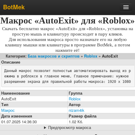
BotMek
Макрос «AutoExit» для «Roblox»
Скачать
Обзор
Скачать бесплатно макрос «AutoExit» для «Roblox», установка на
простую мышь и клавиатуру происходит в пару кликов.
Обновления
Для использования макроса просто назначьте его на любую
клавишу мышки или клавиатуры в программе BotMek, а потом
Инструкция
нажмите её!
Категория:
База макросов и скриптов
»
Roblox
» AutoExit
Статьи
Описание
Бесплатные макросы
Данный макрос позволит полностью автоматизировать выход из р
ежима в роблоксе в главное меню, Главное примечание: нужное 
Тарифы
разрешение экрана для правильной работы макроса: 1920 х 1080
Отзывы
Наименование
Группа
Поддержка
AutoExit
Roblox
Тип
Автор
Форум
Макрос
nizam4ik
Дата изменения
Размер файла
01.07.2025 14:36:30
1.02 Кб.
Предпросмотр макроса