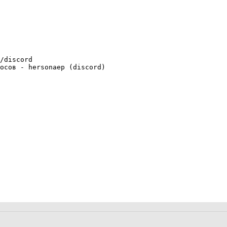
/discord

осов - hersonaep (discord)
