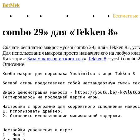
BotMek
Скачать
Обзор
Обновления
Инструкция
Статьи
Бесплатные
combo 29» для «Tekken 8»
Скачать бесплатно макрос «yoshi combo 29» для «Tekken 8», ус
Для использования макроса просто назначьте его на любую кл
Категория:
База макросов и скриптов
»
Tekken 8
» yoshi combo 
Описание
Комбо макрос для персонажа Yoshimitsu в игре Tekken 8

Боевой стиль представляет собой нестандартную смесь тех
Видео демонстрация макроса - https://youtu.be/-kRVlGtCG
Тестировалось на последней версии игры.

Настройки в программе для корректного выполнения макрос
1. Использовать драйвер.

2. Отключить использование минимальной задержки.

Настройки управления в игре:

1 - Num 4

2 - Num 5
