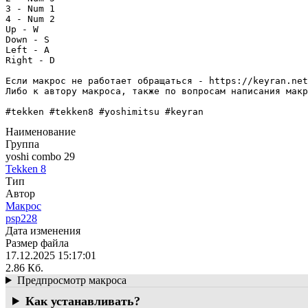
3 - Num 1

4 - Num 2

Up - W

Down - S

Left - A

Right - D

Если макрос не работает обращаться - https://keyran.net
Либо к автору макроса, также по вопросам написания макр
#tekken #tekken8 #yoshimitsu #keyran
Наименование
Группа
yoshi combo 29
Tekken 8
Тип
Автор
Макрос
psp228
Дата изменения
Размер файла
17.12.2025 15:17:01
2.86 Кб.
Предпросмотр макроса
Как устанавливать?