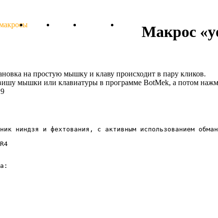
 макросы
Тарифы
Отзывы
Поддержка
Форум
Макрос «y
тановка на простую мышку и клаву происходит в пару кликов.
авишу мышки или клавиатуры в программе BotMek, а потом нажм
29
ник ниндзя и фехтования, с активным использованием обман
R4

а:
