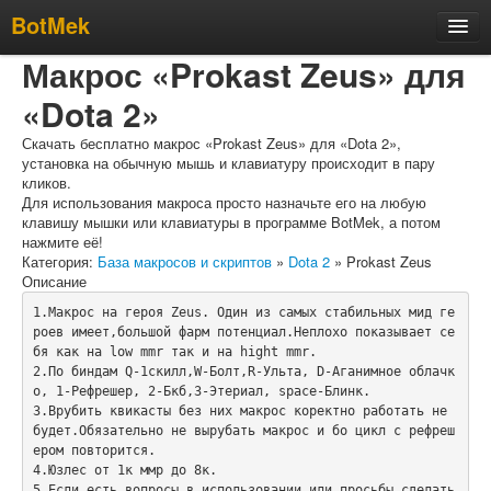
BotMek
Макрос «Prokast Zeus» для
Скачать
«Dota 2»
Обзор
Обновления
Скачать бесплатно макрос «Prokast Zeus» для «Dota 2»,
установка на обычную мышь и клавиатуру происходит в пару
Инструкция
кликов.
Для использования макроса просто назначьте его на любую
Статьи
клавишу мышки или клавиатуры в программе BotMek, а потом
нажмите её!
Бесплатные макросы
Категория:
База макросов и скриптов
»
Dota 2
» Prokast Zeus
Описание
Тарифы
1.Макрос на героя Zeus. Один из самых стабильных мид ге
Отзывы
роев имеет,большой фарм потенциал.Неплохо показывает се
бя как на low mmr так и на hight mmr.

Поддержка
2.По биндам Q-1скилл,W-Болт,R-Ульта, D-Аганимное облачк
Форум
о, 1-Рефрешер, 2-Бкб,3-Этериал, space-Блинк.

3.Врубить квикасты без них макрос коректно работать не 
будет.Обязательно не вырубать макрос и бо цикл с рефреш
ером повторится.

4.Юзлес от 1к ммр до 8к.

5.Если есть вопросы в использовании или просьбы сделать 