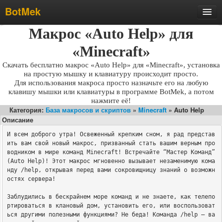
BotMek
Скачать
Макрос «Auto Help» для
Обзор
«Minecraft»
Обновления
Скачать бесплатно макрос «Auto Help» для «Minecraft», установка
на простую мышку и клавиатуру происходит просто.
Инструкция
Для использования макроса просто назначьте его на любую
клавишу мышки или клавиатуры в программе BotMek, а потом
Статьи
нажмите её!
Категория:
База макросов и скриптов
»
Minecraft
» Auto Help
Бесплатные макросы
Описание
Тарифы
И всем доброго утра! Освеженный крепким сном, я рад представ
ить вам свой новый макрос, призванный стать вашим верным про
Отзывы
водником в мире команд Minecraft! Встречайте “Мастер Команд” 
Поддержка
(Auto Help)! Этот макрос мгновенно вызывает незаменимую кома
нду /help, открывая перед вами сокровищницу знаний о возможн
Форум
остях сервера!

Заблудились в бескрайнем море команд и не знаете, как телепо
ртироваться в клановый дом, установить его, или воспользоват
ься другими полезными функциями? Не беда! Команда /help – ва