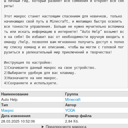
ш личный гид, который развеет все сомнения и откроет все сек
реты!

Этот макрос станет настоящим спасением для новичков, только 
начинающих свой путь в Minecraft, и желающих быстро освоить 
все тонкости управления. Больше не нужно мучительно вспомина
ть или искать информацию в интернете! “Auto Help” возьмет вс
е на себя! Он избавит вас от необходимости вручную вводить к
оманду /help, позволяя вам мгновенно получить доступ к полно
му списку команд и их описанию, чтобы вы могли с головой пог
рузиться в увлекательный мир приключений и творчества!

Инструкция по настройке:

1)Скачиваете данный макрос на свое устройство.

2)Выбираете удобную для вас клавишу.

3)Назначаете на нее макрос.

4)Сохраняете и используете.
Наименование
Группа
Auto Help
Minecraft
Тип
Автор
Макрос
YODA
Дата изменения
Размер файла
28.03.2025 10:52:06
2.84 Кб.
Предпросмотр макроса