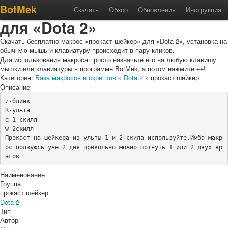
Макрос «прокаст шейкер»
BotMek
Скачать
Обзор
Обновления
Инструкция
для «Dota 2»
Скачать бесплатно макрос «прокаст шейкер» для «Dota 2», установка на
обычную мышь и клавиатуру происходит в пару кликов.
Для использования макроса просто назначьте его на любую клавишу
мышки или клавиатуры в программе BotMek, а потом нажмите её!
Категория:
База макросов и скриптов
»
Dota 2
» прокаст шейкер
Описание
z-блинк

R-ульта

q-1 скилл

w-2скилл

Прокаст на шейкера из ульты 1 и 2 скила используйте.Имба макр
ос ползуюсь уже 2 дня прикольно можно шотнуть 1 или 2 двух вр
агов
Наименование
Группа
прокаст шейкер
Dota 2
Тип
Автор